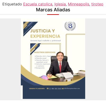
Etiquetado
Escuela catolica
,
Iglesia
,
Minneapolis
,
tiroteo
Marcas Aliadas