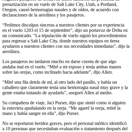
presurización en un vuelo de Salt Lake City, Utah, a Portland,
Oregon, causó hemorragias nasales y de oídos, de acuerdo con
declaraciones de la aerolínea y los pasajeros.
“Pedimos disculpas sinceras a nuestros clientes por su experiencia
en el vuelo 1203 el 15 de septiembre”, dijo un portavoz de Delta en
un comunicado. “La tripulación de vuelo siguió los procedimientos
para regresar a Salt Lake City, donde nuestros equipos en tierra
ayudaron a nuestros clientes con sus necesidades inmediatas”, dijo la
aerolínea.
Los pasajeros no tardaron mucho en darse cuenta de que algo
andaba mal en el vuelo. “Miré a mi esposo y tenía ambas manos
sobre las orejas, como inclinado hacia adelante”, dijo Allen.
“Miré una fila detrás de mí, al otro lado del pasillo, y había un
caballero que claramente tenía una hemorragia nasal muy grave y la
gente estaba tratando de ayudarlo”, aseguró Allen al medio.
Su compañera de viaje, Jaci Purser, dijo que sintió como si alguien
la estuviera apuñalando en la oreja. “Me agarré la oreja, retiré la
mano y había sangre en ella”, dijo Purser.
No se reportaron heridos graves, pero el personal médico identificó
a 10 personas que necesitaban evaluación o tratamiento después del