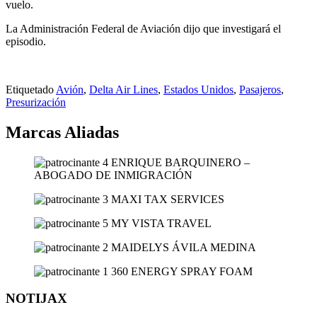
vuelo.
La Administración Federal de Aviación dijo que investigará el
episodio.
Etiquetado
Avión
,
Delta Air Lines
,
Estados Unidos
,
Pasajeros
,
Presurización
Marcas Aliadas
NOTIJAX