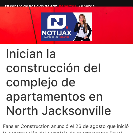
Tu centro de noticias de Jax
Deportes
24 horas.
Inician la
construcción del
complejo de
apartamentos en
North Jacksonville
Fansler Construction anunció el 26 de agosto que inició