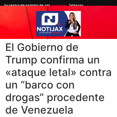
Tu centro de noticias de Jax
Deportes
24 horas.
El Gobierno de
Trump confirma un
«ataque letal» contra
un “barco con
drogas” procedente
de Venezuela