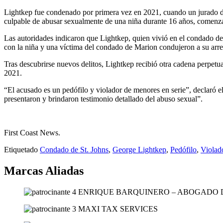
Lightkep fue condenado por primera vez en 2021, cuando un jurado de
culpable de abusar sexualmente de una niña durante 16 años, comenza
Las autoridades indicaron que Lightkep, quien vivió en el condado de 
con la niña y una víctima del condado de Marion condujeron a su arr
Tras descubrirse nuevos delitos, Lightkep recibió otra cadena perpetu
2021.
“El acusado es un pedófilo y violador de menores en serie”, declaró el
presentaron y brindaron testimonio detallado del abuso sexual”.
First Coast News.
Etiquetado
Condado de St. Johns
,
George Lightkep
,
Pedófilo
,
Violad
Marcas Aliadas