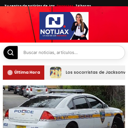
Tu centro de noticias de Jax
Deportes
24 horas.
Última Hora
Los socorristas de Jacksonvi