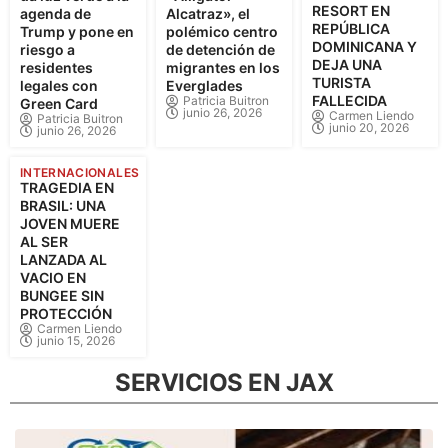
RESORT EN
agenda de
Alcatraz», el
REPÚBLICA
Trump y pone en
polémico centro
DOMINICANA Y
riesgo a
de detención de
DEJA UNA
residentes
migrantes en los
TURISTA
legales con
Everglades
FALLECIDA
Patricia Buitron
Green Card
junio 26, 2026
Carmen Liendo
Patricia Buitron
junio 20, 2026
junio 26, 2026
INTERNACIONALES
TRAGEDIA EN
BRASIL: UNA
JOVEN MUERE
AL SER
LANZADA AL
VACIO EN
BUNGEE SIN
PROTECCIÓN
Carmen Liendo
junio 15, 2026
SERVICIOS EN JAX