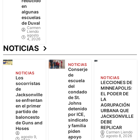
reducido
en
algunas
escuelas
de Duval
Carmen
Liendo
agosto
4, 2026
NOTICIAS
NOTICIAS
Conserje
NOTICIAS
de
Los
NOTICIAS
escuela
LECCIONES DE
socorristas
del
MINNEAPOLIS:
de
condado
EL PODER DE
Jacksonville
de St.
LA
se enfrentan
Johns
AGRUPACIÓN
en el primer
detenido
URBANA QUE
partido de
por ICE,
JACKSONVILLE
baloncesto
sindicato
DEBE
de Guns and
y familia
REPLICAR
Hoses
piden
Carmen Liendo
agosto 8, 2026
apoyo
agosto 9,