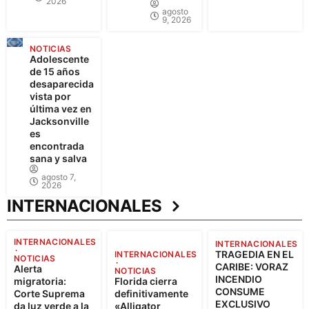
2026
agosto
9, 2026
NOTICIAS
Adolescente
de 15 años
desaparecida
vista por
última vez en
Jacksonville
es
encontrada
sana y salva
agosto 7,
2026
INTERNACIONALES
INTERNACIONALES
INTERNACIONALES
TRAGEDIA EN EL
INTERNACIONALES
NOTICIAS
CARIBE: VORAZ
Alerta
NOTICIAS
INCENDIO
migratoria:
Florida cierra
CONSUME
Corte Suprema
definitivamente
EXCLUSIVO
da luz verde a la
«Alligator