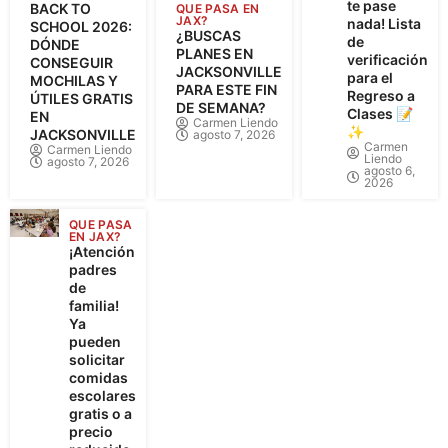
te pase
BACK TO
QUE PASA EN
JAX?
nada! Lista
SCHOOL 2026:
¿BUSCAS
de
DÓNDE
PLANES EN
verificación
CONSEGUIR
JACKSONVILLE
para el
MOCHILAS Y
PARA ESTE FIN
Regreso a
ÚTILES GRATIS
DE SEMANA?
Clases 📝
EN
Carmen Liendo
✨
JACKSONVILLE
agosto 7, 2026
Carmen
Carmen Liendo
Liendo
agosto 7, 2026
agosto 6,
2026
QUE PASA
EN JAX?
¡Atención
padres
de
familia!
Ya
pueden
solicitar
comidas
escolares
gratis o a
precio