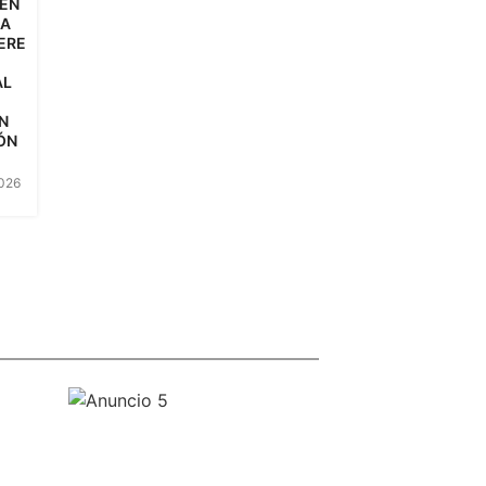
 EN
NA
ERE
AL
N
ÓN
2026