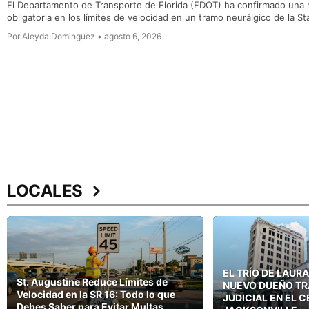
El Departamento de Transporte de Florida (FDOT) ha confirmado una 
obligatoria en los límites de velocidad en un tramo neurálgico de la S
Por Aleyda Dominguez • agosto 6, 2026
LOCALES
EL TRÍO DE LAURA
St. Augustine Reduce Límites de
NUEVO DUEÑO TR
Velocidad en la SR 16: Todo lo que
JUDICIAL EN EL 
Debes Saber para Evitar Multas