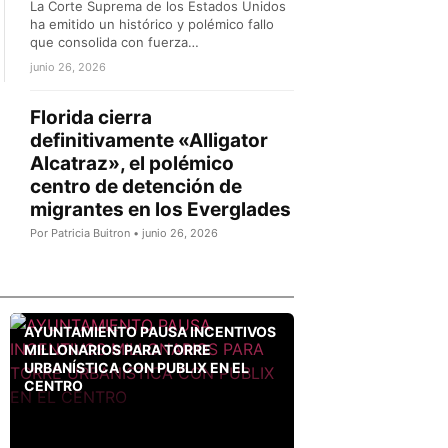
La Corte Suprema de los Estados Unidos
ha emitido un histórico y polémico fallo
que consolida con fuerza…
junio 26, 2026
Florida cierra
definitivamente «Alligator
Alcatraz», el polémico
centro de detención de
migrantes en los Everglades
Por Patricia Buitron • junio 26, 2026
AYUNTAMIENTO PAUSA INCENTIVOS
MILLONARIOS PARA TORRE
URBANÍSTICA CON PUBLIX EN EL
CENTRO