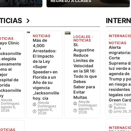
REGRESO A CLASES
TICIAS
INTER
NOTICIAS
INTERNACI
LOCALES
OTICIAS
Más de
NOTICIAS
ayo Clinic
NOTICIAS
St.
4,000
Alerta
e
Augustine
Arrestados:
migratoria:
acksonville
Reduce
El Impacto
Corte
 elegida
Límites de
de la Ley
Suprema d
uevamente
Velocidad
«Super
luz verde a
omo el
en la SR 16:
Speeder» en
agenda de
ejor
Todo lo que
Florida a un
Trump y p
spital de
Debes
Año de su
en riesgo a
orida
Saber para
vigencia
residentes
acksonville
Evitar
,Jacksonville
legales co
oy
Multas
hoy. cia
Green Car
Aleyda
Aleyda
Aleyda
Dominguez
Patricia
Dominguez
Dominguez
agosto 6,
Buitron
agosto 6,
agosto 6,
2026
junio 26, 
2026
2026
INTERNACI
OTICIAS