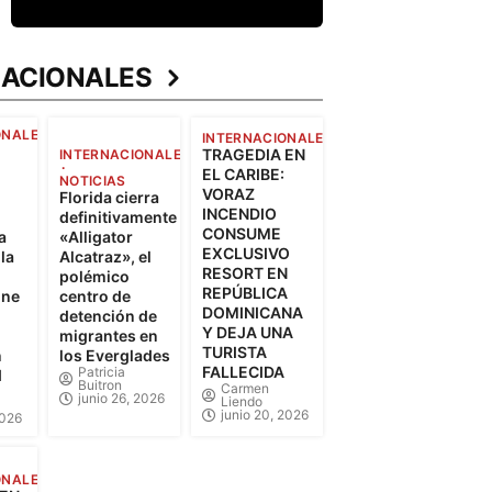
NACIONALES
ONALES
INTERNACIONALES
TRAGEDIA EN
INTERNACIONALES
EL CARIBE:
NOTICIAS
VORAZ
Florida cierra
INCENDIO
definitivamente
CONSUME
a
«Alligator
EXCLUSIVO
 la
Alcatraz», el
RESORT EN
polémico
REPÚBLICA
one
centro de
DOMINICANA
detención de
Y DEJA UNA
migrantes en
TURISTA
n
los Everglades
FALLECIDA
Patricia
d
Buitron
Carmen
junio 26, 2026
Liendo
junio 20, 2026
2026
ONALES