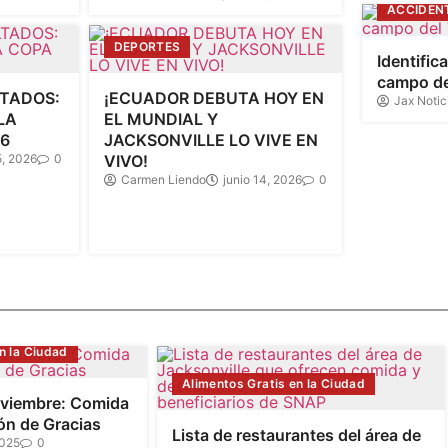
ACCIDEN
DEPORTES
Identific
campo del
LTADOS:
¡ECUADOR DEBUTA HOY EN
Jax Notic
LA
EL MUNDIAL Y
26
JACKSONVILLE LO VIVE EN
5, 2026
0
VIVO!
Carmen Liendo
junio 14, 2026
0
n la Ciudad
Alimentos Gratis en la Ciudad
oviembre: Comida
ón de Gracias
Lista de restaurantes del área de
2025
0