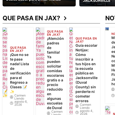
JACKSONVILLE
QUE PASA EN JAX?
NO
QUE PASA
N
EN JAX?
M
¡Atención
QUE PASA EN
JAX?
d
padres
Guía escolar
J
de
QUE PASA
Notijax:
EN JAX?
es
familia!
¡Que no se
Cómo
N
Ya
te pase
inscribir a
c
pueden
nada! Lista
tus hijos en
M
solicitar
de
la escuela
Ho
comidas
verificación
pública en
Fl
escolares
para el
Jacksonville
J
gratis o a
Regreso a
(Duval
h
precio
Clases 📝
County) sin
reducido
✨
perderte ni
en
Carmen
cometer
algunas
Liendo
errores
agosto 6,
escuelas
2026
Carmen
de Duval
Liendo
agosto 4,
Carmen
2026
N
Liendo