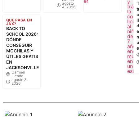
‘
agosto
4, 2026
t
l
QUE PASA EN
JAX?
d
BACK TO
e
SCHOOL 2026:
m
DÓNDE
CONSEGUIR
e
MOCHILAS Y
ÚTILES GRATIS
EN
JACKSONVILLE
Carmen
Liendo
agosto 3,
2026