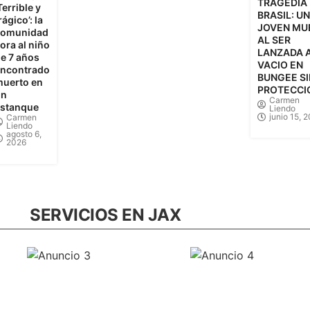
TRAGEDIA
Terrible y
BRASIL: U
rágico’: la
JOVEN MU
comunidad
AL SER
lora al niño
LANZADA 
e 7 años
VACIO EN
ncontrado
BUNGEE SI
uerto en
PROTECCI
un
Carmen
stanque
Liendo
junio 15, 
Carmen
Liendo
agosto 6,
2026
SERVICIOS EN JAX