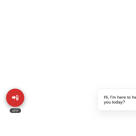
📲
Hi, I'm here to h
you today?
APP