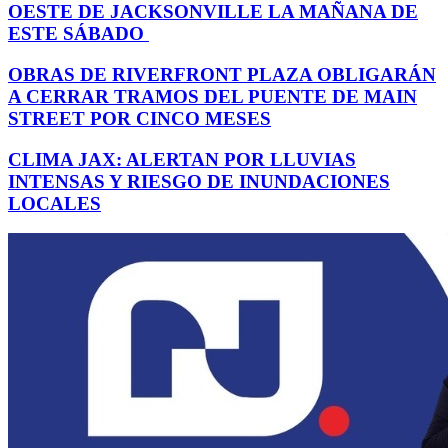
OESTE DE JACKSONVILLE LA MAÑANA DE
ESTE SÁBADO
OBRAS DE RIVERFRONT PLAZA OBLIGARÁN
A CERRAR TRAMOS DEL PUENTE DE MAIN
STREET POR CINCO MESES
CLIMA JAX: ALERTAN POR LLUVIAS
INTENSAS Y RIESGO DE INUNDACIONES
LOCALES